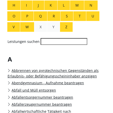
H
I
J
K
L
M
N
O
P
Q
R
S
T
U
V
W
X
Y
Z
Leistungen suchen
A
Abbrennen von pyrotechnischen Gegenständen als
Erlaubnis- oder Befähigungsscheininhaber anzeigen
Abendgymnasium - Aufnahme beantragen
Abfall und Müll entsorgen
Abfallentsorgernummer beantragen
Abfallerzeugernummer beantragen
Abfallwirtschaftliche Tätigkeit nach