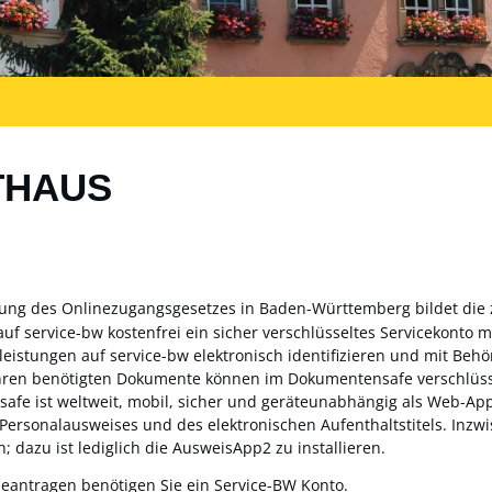
THAUS
zung des Onlinezugangsgesetzes in Baden-Württemberg bildet die
auf service-bw kostenfrei ein sicher verschlüsseltes Servicekonto
sleistungen auf service-bw elektronisch identifizieren und mit Be
ahren benötigten Dokumente können im Dokumentensafe verschlüss
fe ist weltweit, mobil, sicher und geräteunabhängig als Web-App 
 Personalausweises und des elektronischen Aufenthaltstitels. Inz
; dazu ist lediglich die AusweisApp2 zu installieren.
beantragen benötigen Sie ein Service-BW Konto.