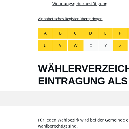
Wohnungsgeberbestätigung
Alphabetisches Register überspringen
A
B
C
D
E
F
U
V
W
X
Y
Z
WÄHLERVERZEICH
EINTRAGUNG AL
Für jeden Wahlbezirk wird bei der Gemeinde ei
wahlberechtigt sind.