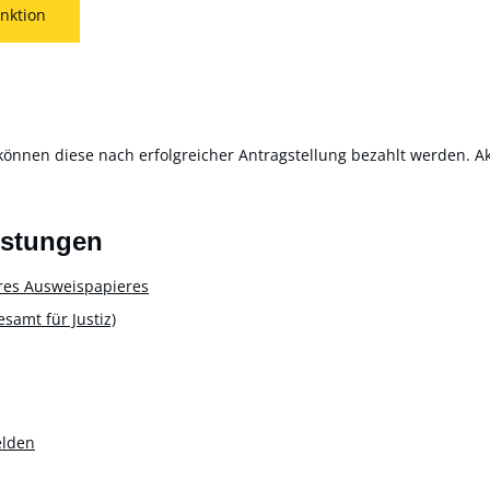
nktion
können diese nach erfolgreicher Antragstellung bezahlt werden. Akt
istungen
res Ausweispapieres
amt für Justiz)
elden