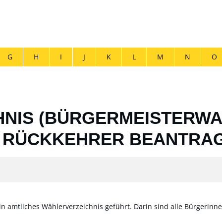
G
H
I
J
K
L
M
N
O
NIS (BÜRGERMEISTERWAH
S RÜCKKEHRER BEANTRA
n amtliches Wählerverzeichnis geführt. Darin sind alle Bürgerin