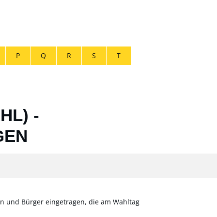
P
Q
R
S
T
L) -
GEN
nen und Bürger eingetragen, die am Wahltag