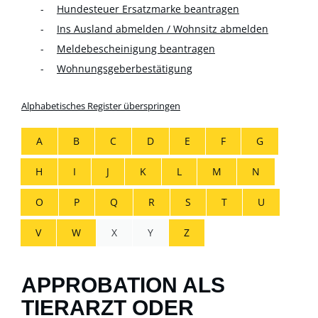
Hundesteuer Ersatzmarke beantragen
Ins Ausland abmelden / Wohnsitz abmelden
Meldebescheinigung beantragen
Wohnungsgeberbestätigung
Alphabetisches Register überspringen
A
B
C
D
E
F
G
H
I
J
K
L
M
N
O
P
Q
R
S
T
U
V
W
X
Y
Z
APPROBATION ALS
TIERARZT ODER