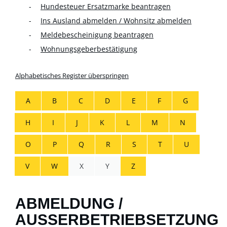
Hundesteuer Ersatzmarke beantragen
Ins Ausland abmelden / Wohnsitz abmelden
Meldebescheinigung beantragen
Wohnungsgeberbestätigung
Alphabetisches Register überspringen
A
B
C
D
E
F
G
H
I
J
K
L
M
N
O
P
Q
R
S
T
U
V
W
X
Y
Z
ABMELDUNG /
AUSSERBETRIEBSETZUNG F