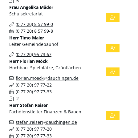
6
Frau
Angelika
Mäder
Schulsekretariat
(0
77
20) 8
57
99-0
(0
77
20) 8
57
99-8
Herr
Timo
Maier
Leiter Gemeindebauhof
(0
77
20) 95
73
67
Herr
Florian
Möck
Hochbau, Spielplätze, Grünflächen
florian.moeck@dauchingen.de
(0
77
20) 97
77-22
(0
77
20) 97
77-33
2
Herr
Stefan
Reiser
Fachdienstleiter Finanzen & Bauen
stefan.reiser@dauchingen.de
(0
77
20) 97
77-20
(0
77
20) 97
77-33