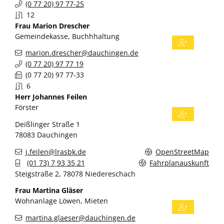
(0
77
20) 97
77-25
12
Frau
Marion
Drescher
Gemeindekasse, Buchhhaltung
marion.drescher@dauchingen.de
(0
77
20) 97
77
19
(0
77
20) 97
77-33
6
Herr
Johannes
Feilen
Förster
Deißlinger Straße 1
78083
Dauchingen
j.feilen@lrasbk.de
OpenStreetMap
(01
73) 7
93
35
21
Fahrplanauskunft
Steigstraße 2, 78078 Niedereschach
Frau
Martina
Gläser
Wohnanlage Löwen, Mieten
martina.glaeser@dauchingen.de