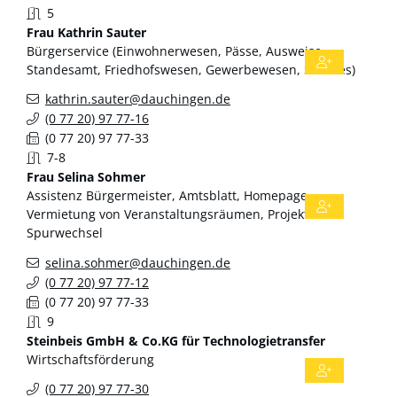
5
Frau
Kathrin
Sauter
Bürgerservice (Einwohnerwesen, Pässe, Ausweise,
Standesamt, Friedhofswesen, Gewerbewesen, Soziales)
kathrin.sauter@dauchingen.de
(0
77
20) 97
77-16
(0
77
20) 97
77-33
7-8
Frau
Selina
Sohmer
Assistenz Bürgermeister, Amtsblatt, Homepage,
Vermietung von Veranstaltungsräumen, Projekt
Spurwechsel
selina.sohmer@dauchingen.de
(0
77
20) 97
77-12
(0
77
20) 97
77-33
9
Steinbeis
GmbH & Co.KG für Technologietransfer
Wirtschaftsförderung
(0
77
20) 97
77-30