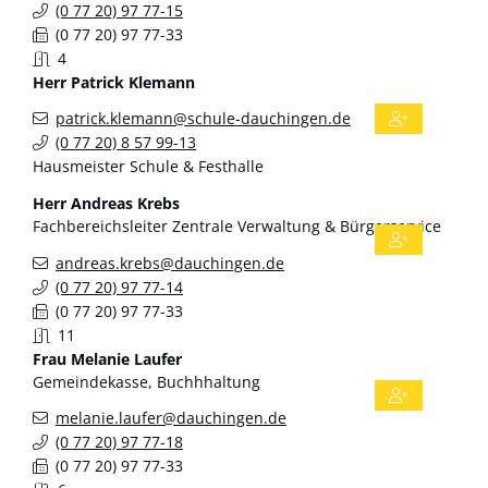
(0
77
20) 97
77-15
(0
77
20) 97
77-33
4
Herr
Patrick
Klemann
patrick.klemann@schule-dauchingen.de
(0
77
20) 8
57
99-13
Hausmeister Schule & Festhalle
Herr
Andreas
Krebs
Fachbereichsleiter Zentrale Verwaltung & Bürgerservice
andreas.krebs@dauchingen.de
(0
77
20) 97
77-14
(0
77
20) 97
77-33
11
Frau
Melanie
Laufer
Gemeindekasse, Buchhhaltung
melanie.laufer@dauchingen.de
(0
77
20) 97
77-18
(0
77
20) 97
77-33