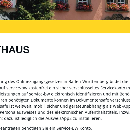
THAUS
zung des Onlinezugangsgesetzes in Baden-Württemberg bildet die
auf service-bw kostenfrei ein sicher verschlüsseltes Servicekonto
sleistungen auf service-bw elektronisch identifizieren und mit Be
ahren benötigten Dokumente können im Dokumentensafe verschlüss
fe ist weltweit, mobil, sicher und geräteunabhängig als Web-App 
 Personalausweises und des elektronischen Aufenthaltstitels. Inz
; dazu ist lediglich die AusweisApp2 zu installieren.
beantragen benötigen Sie ein Service-BW Konto.