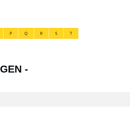
P
Q
R
S
T
GEN -