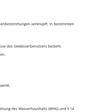
Nebenbestimmungen verknüpft. In bestimmten
resse des Gewässerbenutzers
b
e
steht.
den.
wirkt,
Ordnung des Wasserhaushalts (WHG) und § 14