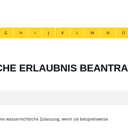
G
H
I
J
K
L
M
N
O
HE ERLAUBNIS BEANTRA
e wasserrechtliche Zulassung, wenn sie beispielsweise