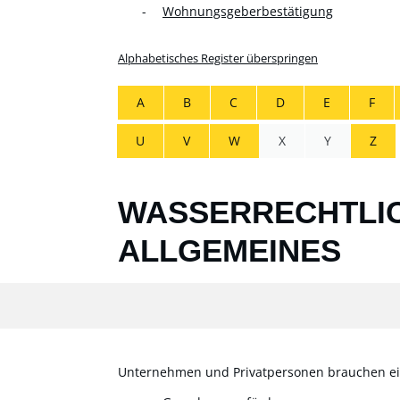
Wohnungsgeberbestätigung
Alphabetisches Register überspringen
A
B
C
D
E
F
U
V
W
X
Y
Z
WASSERRECHTLIC
ALLGEMEINES
Unternehmen und Privatpersonen brauchen ein