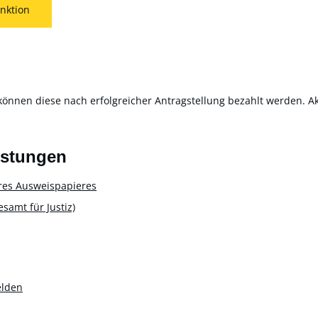
nktion
können diese nach erfolgreicher Antragstellung bezahlt werden. Akt
istungen
res Ausweispapieres
amt für Justiz)
elden