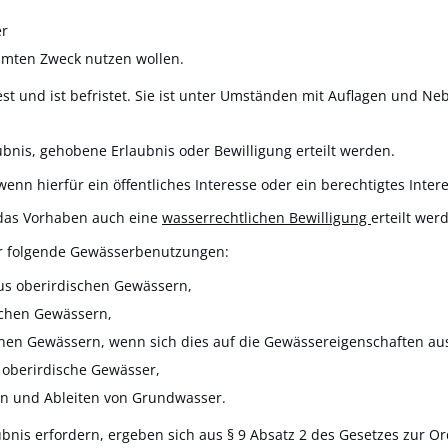
er
mten Zweck nutzen wollen.
est und ist befristet. Sie ist unter Umständen mit Auflagen und 
ubnis, gehobene Erlaubnis oder Bewilligung erteilt werden.
 wenn hierfür ein öffentliches Int
e
resse oder
ein berechtigtes Inte
r das Vorhaben auch eine
wasserrechtlichen Bewilligung
erteilt wer
ür folgende Gewässerbenutzungen:
s oberirdischen Gewässern,
schen Gewässern,
chen Gewässern, wenn sich dies auf die Gewässereigenschaften aus
 oberirdische G
e
wässer,
en und Ableiten von Grundwasser.
ubnis erfordern, ergeben sich aus § 9 Absatz 2 des Gesetzes zur 