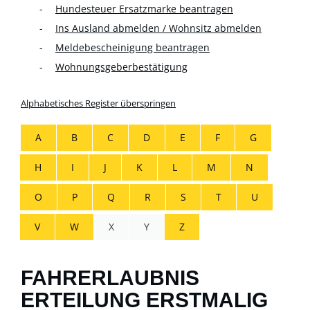
Hundesteuer Ersatzmarke beantragen
Ins Ausland abmelden / Wohnsitz abmelden
Meldebescheinigung beantragen
Wohnungsgeberbestätigung
Alphabetisches Register überspringen
A
B
C
D
E
F
G
H
I
J
K
L
M
N
O
P
Q
R
S
T
U
V
W
X
Y
Z
FAHRERLAUBNIS
ERTEILUNG ERSTMALIG