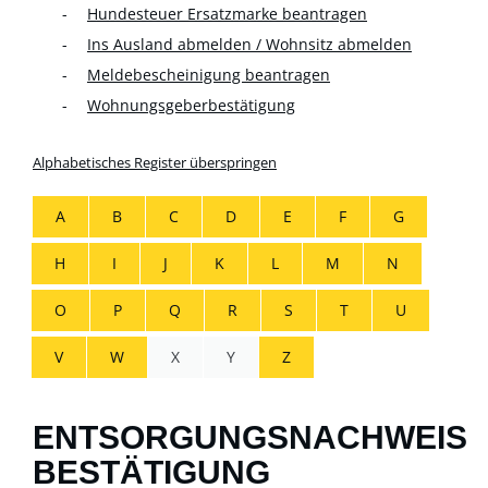
Hundesteuer Ersatzmarke beantragen
Ins Ausland abmelden / Wohnsitz abmelden
Meldebescheinigung beantragen
Wohnungsgeberbestätigung
Alphabetisches Register überspringen
A
B
C
D
E
F
G
H
I
J
K
L
M
N
O
P
Q
R
S
T
U
V
W
X
Y
Z
ENTSORGUNGSNACHWEIS
BESTÄTIGUNG