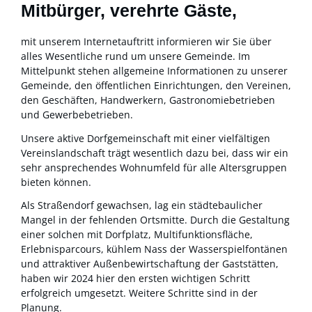
Mitbürger, verehrte Gäste,
mit unserem Internetauftritt informieren wir Sie über
alles Wesentliche rund um unsere Gemeinde. Im
Mittelpunkt stehen allgemeine Informationen zu unserer
Gemeinde, den öffentlichen Einrichtungen, den Vereinen,
den Geschäften, Handwerkern, Gastronomiebetrieben
und Gewerbebetrieben.
Unsere ak­ti­ve Dorf­ge­mein­schaft mit einer vielfältigen
Vereinslandschaft trägt we­sent­lich da­zu bei, dass wir ei­n
sehr ansprechendes Wohnumfeld für alle Altersgruppen
bieten können.
Als Straßendorf gewachsen, lag ein städtebaulicher
Mangel in der fehlenden Ortsmitte. Durch die Gestaltung
einer solchen mit Dorfplatz, Multifunktionsfläche,
Erlebnisparcours, küh­lem Nass der Wasserspielfon­tä­nen
und attraktiver Außenbewirtschaftung der Gaststätten,
haben wir 2024 hier den ersten wichtigen Schritt
erfolgreich umgesetzt. Weitere Schritte sind in der
Planung.