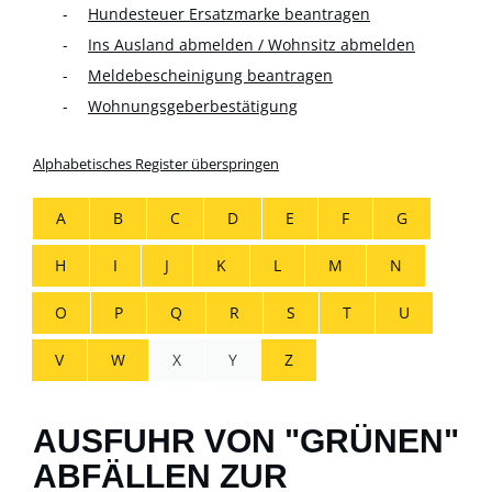
Hundesteuer Ersatzmarke beantragen
Ins Ausland abmelden / Wohnsitz abmelden
Meldebescheinigung beantragen
Wohnungsgeberbestätigung
Alphabetisches Register überspringen
A
B
C
D
E
F
G
H
I
J
K
L
M
N
O
P
Q
R
S
T
U
V
W
X
Y
Z
AUSFUHR VON "GRÜNEN"
ABFÄLLEN ZUR