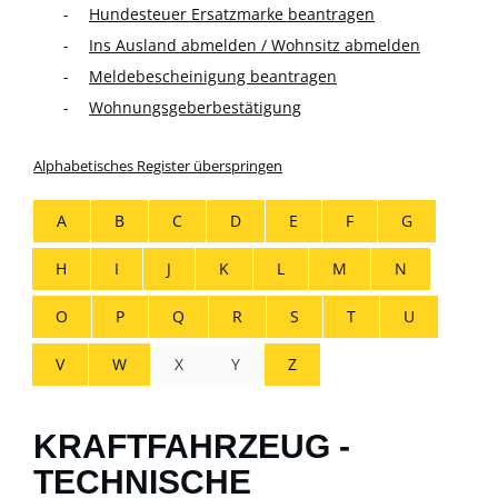
Hundesteuer Ersatzmarke beantragen
Ins Ausland abmelden / Wohnsitz abmelden
Meldebescheinigung beantragen
Wohnungsgeberbestätigung
Alphabetisches Register überspringen
A
B
C
D
E
F
G
H
I
J
K
L
M
N
O
P
Q
R
S
T
U
V
W
X
Y
Z
KRAFTFAHRZEUG -
TECHNISCHE