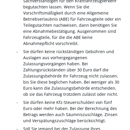
Sachverständigen für den Kraftfahrzeugverkehr
begutachten lassen. Wenn Sie die
Vorschriftsmäßigkeit durch eine Allgemeine
Betriebserlaubnis (ABE) für Fah
r
zeugteile oder ein
Teilegutachten nachweisen, dann ben
ö
tigen Sie
eine Abnahmebestätigung. Ausgenommen sind
Fahrzeugteile, für die die ABE keine
Abnahmepflicht vo
r
schreibt.
Sie dürfen keine rückständigen Gebühren und
Auslagen aus vorhergegangenen
Zulassungsvorgängen haben.
Bei
Zahlungsrückständen über 30 Euro darf die
Zulassungsb
e
hörde Ihr Fahrzeug nicht zulassen,
bis Sie diese beglichen haben. Bei weniger als 30
Euro kann die Zulassungsbehö
r
de entscheiden,
ob sie das Fahrzeug trotzdem zulässt oder nicht.
Sie dürfen keine Kfz-Steuerschulden von fünf
Euro oder mehr haben.
Bei der Berechnung des
Betrags werden auch Säumniszuschläge, Zinsen
und Verspätungszuschläge b
e
rücksichtigt.
Soll Sie jemand bei der Zulassung Ihres