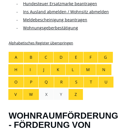
Hundesteuer Ersatzmarke beantragen
Ins Ausland abmelden / Wohnsitz abmelden
Meldebescheinigung beantragen
Wohnungsgeberbestätigung
Alphabetisches Register überspringen
A
B
C
D
E
F
G
H
I
J
K
L
M
N
O
P
Q
R
S
T
U
V
W
X
Y
Z
WOHNRAUMFÖRDERUNG
- FÖRDERUNG VON