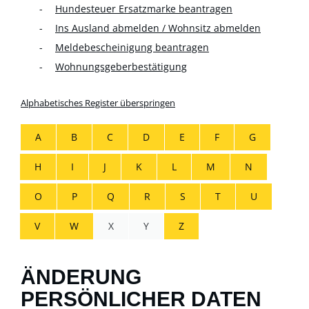
Hundesteuer Ersatzmarke beantragen
Ins Ausland abmelden / Wohnsitz abmelden
Meldebescheinigung beantragen
Wohnungsgeberbestätigung
Alphabetisches Register überspringen
A
B
C
D
E
F
G
H
I
J
K
L
M
N
O
P
Q
R
S
T
U
V
W
X
Y
Z
ÄNDERUNG
PERSÖNLICHER DATEN