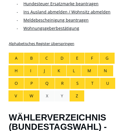
Hundesteuer Ersatzmarke beantragen
Ins Ausland abmelden / Wohnsitz abmelden
Meldebescheinigung beantragen
Wohnungsgeberbestätigung
Alphabetisches Register überspringen
A
B
C
D
E
F
G
H
I
J
K
L
M
N
O
P
Q
R
S
T
U
V
W
X
Y
Z
WÄHLERVERZEICHNIS
(BUNDESTAGSWAHL) -