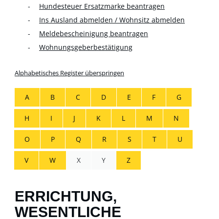
Hundesteuer Ersatzmarke beantragen
Ins Ausland abmelden / Wohnsitz abmelden
Meldebescheinigung beantragen
Wohnungsgeberbestätigung
Alphabetisches Register überspringen
A
B
C
D
E
F
G
H
I
J
K
L
M
N
O
P
Q
R
S
T
U
V
W
X
Y
Z
ERRICHTUNG,
WESENTLICHE