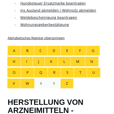
Hundesteuer Ersatzmarke beantragen
Ins Ausland abmelden / Wohnsitz abmelden
Meldebescheinigung beantragen
Wohnungsgeberbestätigung
Alphabetisches Register überspringen
A
B
C
D
E
F
G
H
I
J
K
L
M
N
O
P
Q
R
S
T
U
V
W
X
Y
Z
HERSTELLUNG VON
ARZNEIMITTELN -