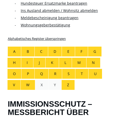
Hundesteuer Ersatzmarke beantragen
Ins Ausland abmelden / Wohnsitz abmelden
Meldebescheinigung beantragen
Wohnungsgeberbestätigung
Alphabetisches Register überspringen
A
B
C
D
E
F
G
H
I
J
K
L
M
N
O
P
Q
R
S
T
U
V
W
X
Y
Z
IMMISSIONSSCHUTZ –
MESSBERICHT ÜBER