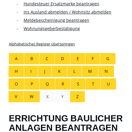
Hundesteuer Ersatzmarke beantragen
Ins Ausland abmelden / Wohnsitz abmelden
Meldebescheinigung beantragen
Wohnungsgeberbestätigung
Alphabetisches Register überspringen
A
B
C
D
E
F
G
H
I
J
K
L
M
N
O
P
Q
R
S
T
U
V
W
X
Y
Z
ERRICHTUNG BAULICHER
ANLAGEN BEANTRAGEN