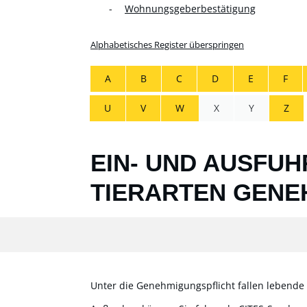
Wohnungsgeberbestätigung
Alphabetisches Register überspringen
A
B
C
D
E
F
U
V
W
X
Y
Z
EIN- UND AUSFU
TIERARTEN GENE
Unter die Genehmigungspflicht fallen lebende 