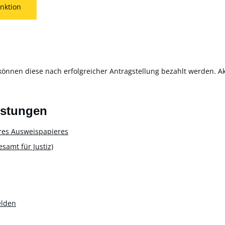
nktion
können diese nach erfolgreicher Antragstellung bezahlt werden. Akt
istungen
res Ausweispapieres
amt für Justiz)
elden