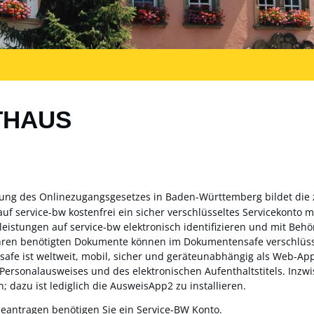
THAUS
zung des Onlinezugangsgesetzes in Baden-Württemberg bildet die
auf service-bw kostenfrei ein sicher verschlüsseltes Servicekonto
sleistungen auf service-bw elektronisch identifizieren und mit Be
ahren benötigten Dokumente können im Dokumentensafe verschlüss
fe ist weltweit, mobil, sicher und geräteunabhängig als Web-App 
 Personalausweises und des elektronischen Aufenthaltstitels. Inz
; dazu ist lediglich die AusweisApp2 zu installieren.
beantragen benötigen Sie ein Service-BW Konto.