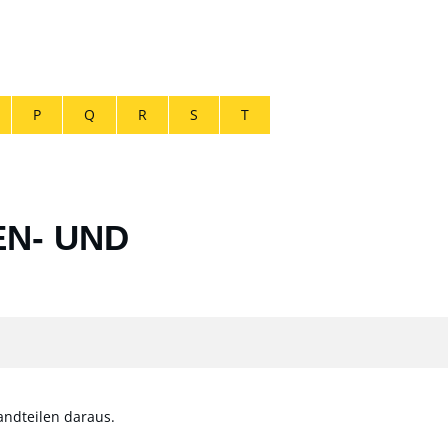
P
Q
R
S
T
EN- UND
andteilen daraus.