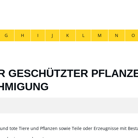
G
H
I
J
K
L
M
N
O
HR GESCHÜTZTER PFLANZ
HMIGUNG
und tote Tiere und Pflanzen sowie Teile oder Erzeugnisse mit Best