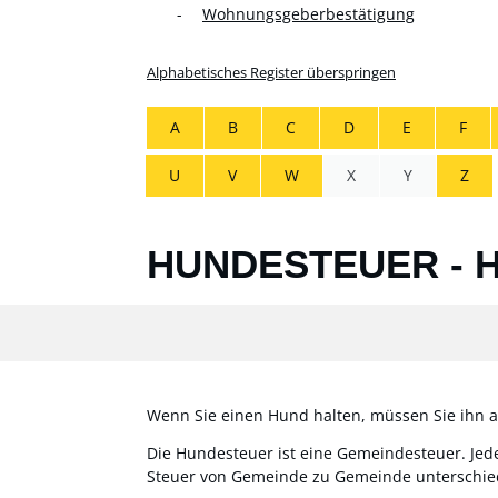
Wohnungsgeberbestätigung
Alphabetisches Register überspringen
A
B
C
D
E
F
U
V
W
X
Y
Z
HUNDESTEUER - 
Wenn Sie einen Hund halten, müssen Sie ihn
Die Hundesteuer ist eine Gemeindesteuer. Je
Steuer von Gemeinde zu Gemeinde unterschied