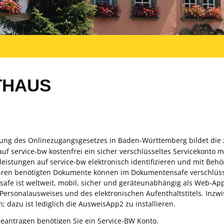
THAUS
zung des Onlinezugangsgesetzes in Baden-Württemberg bildet die
auf service-bw kostenfrei ein sicher verschlüsseltes Servicekonto
sleistungen auf service-bw elektronisch identifizieren und mit Be
ahren benötigten Dokumente können im Dokumentensafe verschlüss
fe ist weltweit, mobil, sicher und geräteunabhängig als Web-App 
 Personalausweises und des elektronischen Aufenthaltstitels. Inz
; dazu ist lediglich die AusweisApp2 zu installieren.
beantragen benötigen Sie ein Service-BW Konto.