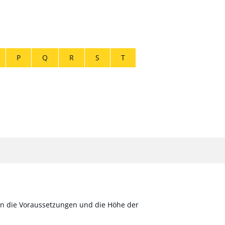
P
Q
R
S
T
en die Voraussetzungen und die Höhe der