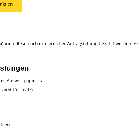
nktion
können diese nach erfolgreicher Antragstellung bezahlt werden. Akt
istungen
res Ausweispapieres
amt für Justiz)
elden