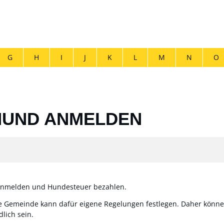
G
H
I
J
K
L
M
N
O
HUND ANMELDEN
 anmelden und Hundesteuer bezahlen.
de Gemeinde kann dafür eigene Regelungen festlegen. Daher könn
lich sein.