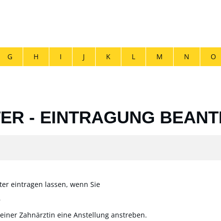
G
H
I
J
K
L
M
N
O
ER - EINTRAGUNG BEAN
ter eintragen lassen, wenn Sie
r
einer Zahnärztin eine Anstellung anstreben.