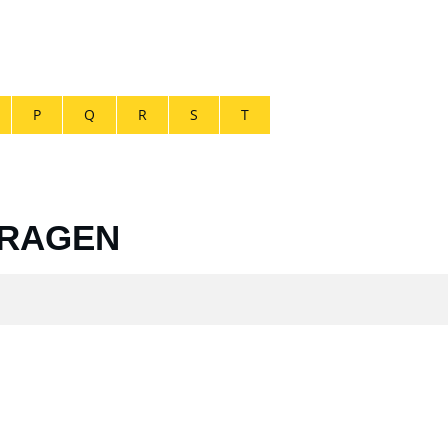
P
Q
R
S
T
TRAGEN