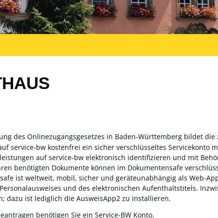
THAUS
zung des Onlinezugangsgesetzes in Baden-Württemberg bildet die
auf service-bw kostenfrei ein sicher verschlüsseltes Servicekonto
sleistungen auf service-bw elektronisch identifizieren und mit Be
ahren benötigten Dokumente können im Dokumentensafe verschlüss
fe ist weltweit, mobil, sicher und geräteunabhängig als Web-App 
 Personalausweises und des elektronischen Aufenthaltstitels. Inz
; dazu ist lediglich die AusweisApp2 zu installieren.
beantragen benötigen Sie ein Service-BW Konto.