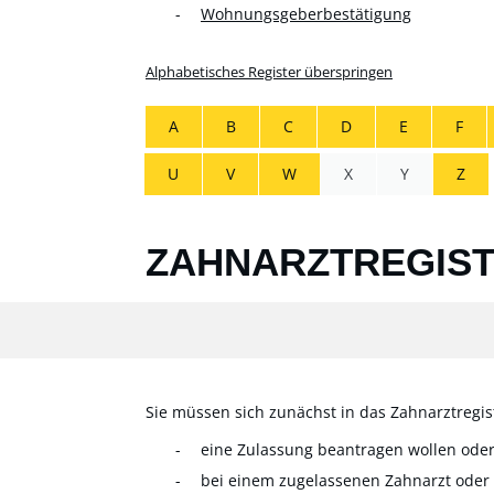
Wohnungsgeberbestätigung
Alphabetisches Register überspringen
A
B
C
D
E
F
U
V
W
X
Y
Z
ZAHNARZTREGIST
Sie müssen sich zunächst in das Zahnarztregis
eine Zulassung beantragen wollen ode
bei einem zugelassenen Zahnarzt oder 