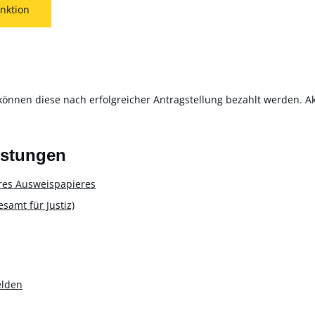
nktion
können diese nach erfolgreicher Antragstellung bezahlt werden. Akt
istungen
res Ausweispapieres
amt für Justiz)
elden