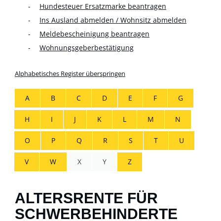
Hundesteuer Ersatzmarke beantragen
Ins Ausland abmelden / Wohnsitz abmelden
Meldebescheinigung beantragen
Wohnungsgeberbestätigung
Alphabetisches Register überspringen
A
B
C
D
E
F
G
H
I
J
K
L
M
N
O
P
Q
R
S
T
U
V
W
X
Y
Z
ALTERSRENTE FÜR
SCHWERBEHINDERTE