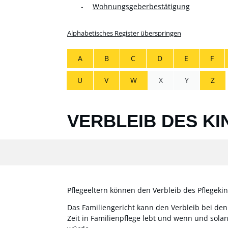
Wohnungsgeberbestätigung
Alphabetisches Register überspringen
A
B
C
D
E
F
U
V
W
X
Y
Z
VERBLEIB DES KI
Pflegeeltern können den Verbleib des Pflegeki
Das Familiengericht kann den Verbleib bei den
Zeit in Familienpflege lebt und wenn und sola