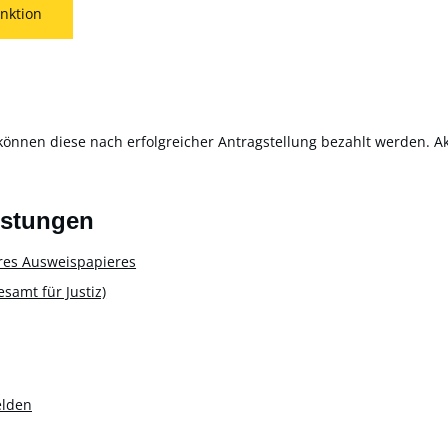
nktion
können diese nach erfolgreicher Antragstellung bezahlt werden. Akt
istungen
res Ausweispapieres
amt für Justiz)
elden