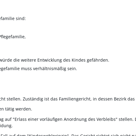
familie sind:
Pflegefamilie,
 würde die weitere Entwicklung des Kindes gefährden.
egefamilie muss verhältnismäßig sein.
t stellen. Zuständig ist das Familiengericht, in dessen Bezirk das
n tätig werden.
ag auf "Erlass einer vorläufigen Anordnung des Verbleibs" stellen.
eidung.
 Fall auf dem "Kindeswohlprinzip".
Das Gericht richtet sich nicht