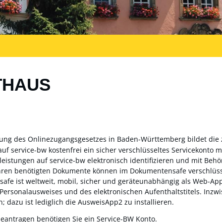
THAUS
zung des Onlinezugangsgesetzes in Baden-Württemberg bildet die
auf service-bw kostenfrei ein sicher verschlüsseltes Servicekonto
sleistungen auf service-bw elektronisch identifizieren und mit Be
ahren benötigten Dokumente können im Dokumentensafe verschlüss
fe ist weltweit, mobil, sicher und geräteunabhängig als Web-App 
 Personalausweises und des elektronischen Aufenthaltstitels. Inz
; dazu ist lediglich die AusweisApp2 zu installieren.
beantragen benötigen Sie ein Service-BW Konto.