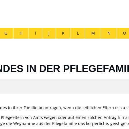
G
H
I
J
K
L
M
N
O
NDES IN DER PFLEGEFAM
ndes in ihrer Familie beantragen, wenn die leiblichen Eltern es z
 Pflegeeltern von Amts wegen oder auf einen solchen Antrag hin a
nge die Wegnahme aus der Pflegefamilie das körperliche, geistige