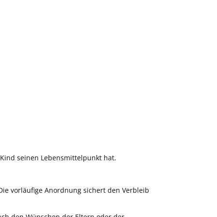
 Kind seinen Lebensmittelpunkt hat.
Die vorläufige Anordnung sichert den Verbleib
 nach den Wünschen der Eltern oder der