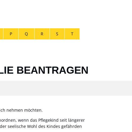
P
Q
R
S
T
ILIE BEANTRAGEN
u sich nehmen möchten.
nordnen, wenn das Pflegekind seit längerer
 oder seelische Wohl des Kindes gefährden