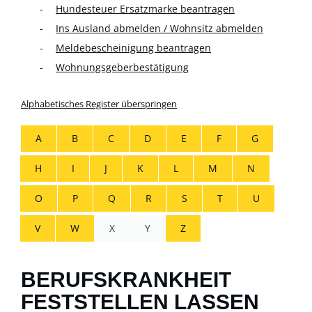
Hundesteuer Ersatzmarke beantragen
Ins Ausland abmelden / Wohnsitz abmelden
Meldebescheinigung beantragen
Wohnungsgeberbestätigung
Alphabetisches Register überspringen
A
B
C
D
E
F
G
H
I
J
K
L
M
N
O
P
Q
R
S
T
U
V
W
X
Y
Z
BERUFSKRANKHEIT
FESTSTELLEN LASSEN