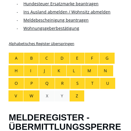
Hundesteuer Ersatzmarke beantragen
Ins Ausland abmelden / Wohnsitz abmelden
Meldebescheinigung beantragen
Wohnungsgeberbestätigung
Alphabetisches Register überspringen
A
B
C
D
E
F
G
H
I
J
K
L
M
N
O
P
Q
R
S
T
U
V
W
X
Y
Z
MELDEREGISTER -
ÜBERMITTLUNGSSPERRE