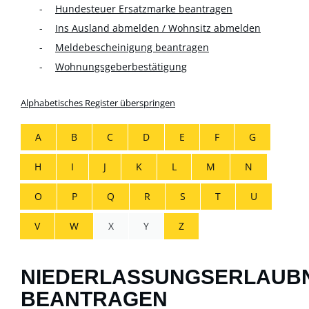
Hundesteuer Ersatzmarke beantragen
Ins Ausland abmelden / Wohnsitz abmelden
Meldebescheinigung beantragen
Wohnungsgeberbestätigung
Alphabetisches Register überspringen
A
B
C
D
E
F
G
H
I
J
K
L
M
N
O
P
Q
R
S
T
U
V
W
X
Y
Z
NIEDERLASSUNGSERLAUBN
BEANTRAGEN