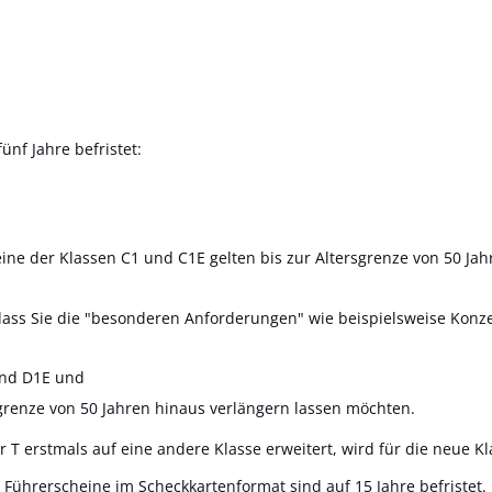
ünf Jahre befristet:
ine der Klassen C1 und C1E gelten bis zur Altersgrenze von 50 Jah
ass Sie die "beso
n
deren Anforderungen" wie beispielsweise Konzen
und D1E und
grenze von 50 Ja
h
ren hinaus verlängern lassen möchten.
 T erstmals auf eine andere Klasse erweitert, wird für die neue Kla
 Führerscheine im Scheckkartenformat sind auf 15 Jahre befristet. 