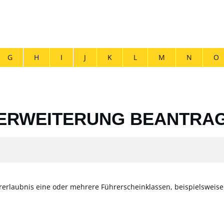
G
H
I
J
K
L
M
N
O
 ERWEITERUNG BEANTRA
erlaubnis eine oder mehrere Führerscheinklassen, beispielsweis