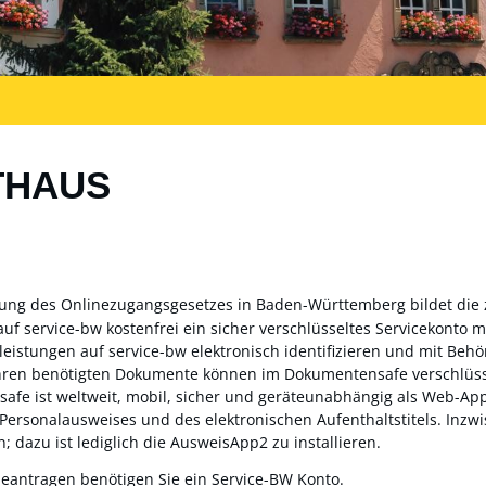
THAUS
zung des Onlinezugangsgesetzes in Baden-Württemberg bildet die
auf service-bw kostenfrei ein sicher verschlüsseltes Servicekonto
sleistungen auf service-bw elektronisch identifizieren und mit Be
ahren benötigten Dokumente können im Dokumentensafe verschlüss
fe ist weltweit, mobil, sicher und geräteunabhängig als Web-App 
 Personalausweises und des elektronischen Aufenthaltstitels. Inz
; dazu ist lediglich die AusweisApp2 zu installieren.
beantragen benötigen Sie ein Service-BW Konto.