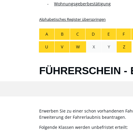
Wohnungsgeberbestätigung
Alphabetisches Register überspringen
A
B
C
D
E
F
U
V
W
X
Y
Z
FÜHRERSCHEIN -
Erwerben Sie zu einer schon vorhandenen Fahr
Erweiterung der Fahrerlaubnis beantragen.
Folgende Klassen werden unbefristet erteilt: