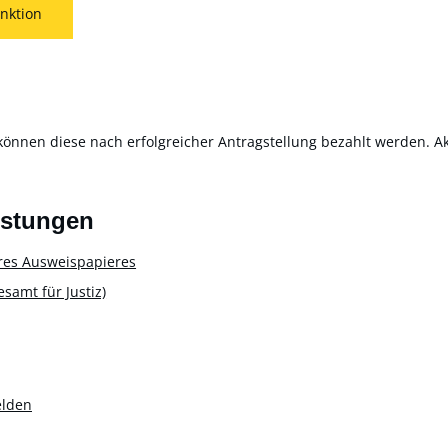
nktion
können diese nach erfolgreicher Antragstellung bezahlt werden. Akt
istungen
res Ausweispapieres
amt für Justiz)
elden