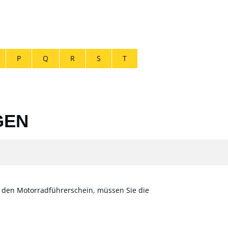
P
Q
R
S
T
GEN
e den Motorradführerschein, müssen Sie die