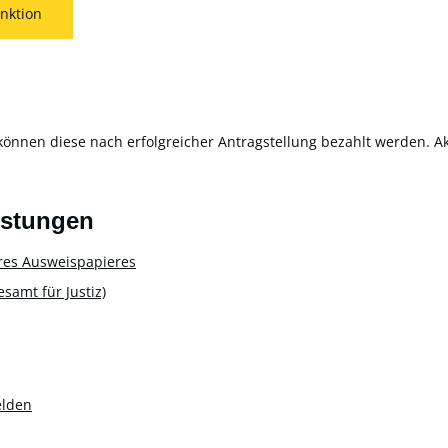
nktion
können diese nach erfolgreicher Antragstellung bezahlt werden. Akt
istungen
res Ausweispapieres
amt für Justiz)
elden