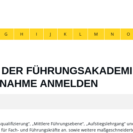
G
H
I
J
K
L
M
N
O
 DER FÜHRUNGSAKADEMI
ILNAHME ANMELDEN
ualifizierung“, „Mittlere Führungsebene“, „Aufstiegslehrgang“ un
e für Fach- und Führungskräfte an. sowie weitere maßgeschneidert