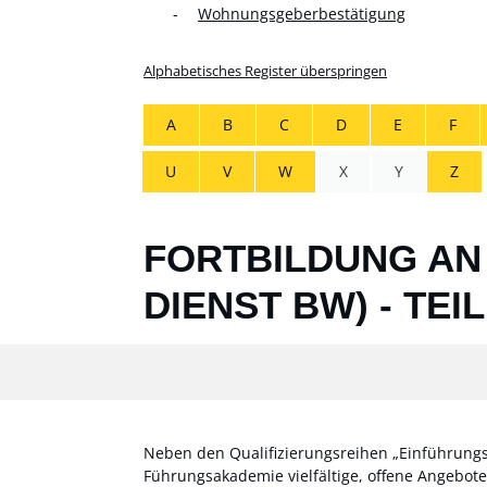
Wohnungsgeberbestätigung
Alphabetisches Register überspringen
A
B
C
D
E
F
U
V
W
X
Y
Z
FORTBILDUNG AN
DIENST BW) - TE
Neben den Qualifizierungsreihen „Einführungsq
Führungsakademie vielfältige, offene Angebot