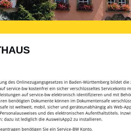
THAUS
zung des Onlinezugangsgesetzes in Baden-Württemberg bildet die
auf service-bw kostenfrei ein sicher verschlüsseltes Servicekonto
sleistungen auf service-bw elektronisch identifizieren und mit Be
ahren benötigten Dokumente können im Dokumentensafe verschlüss
fe ist weltweit, mobil, sicher und geräteunabhängig als Web-App 
 Personalausweises und des elektronischen Aufenthaltstitels. Inz
; dazu ist lediglich die AusweisApp2 zu installieren.
beantragen benötigen Sie ein Service-BW Konto.