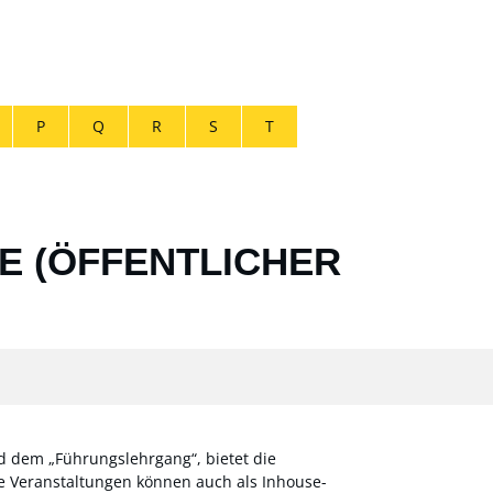
P
Q
R
S
T
E (ÖFFENTLICHER
d dem „Führungslehrgang“, bietet die
e Veranstaltungen können auch als Inhouse-