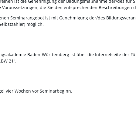
gsreihen ist die Genehmigung der Bildungsmaßnahme der/des für S
elle Voraussetzungen, die Sie den entsprechenden Beschreibunge
enen Seminarangebot ist mit Genehmigung der/des Bildungsveran
elbstzahler) möglich.
ngsakademie Baden-Württemberg ist über die Internetseite der F
 „BW 21“
.
gel vier Wochen vor Seminarbeginn.