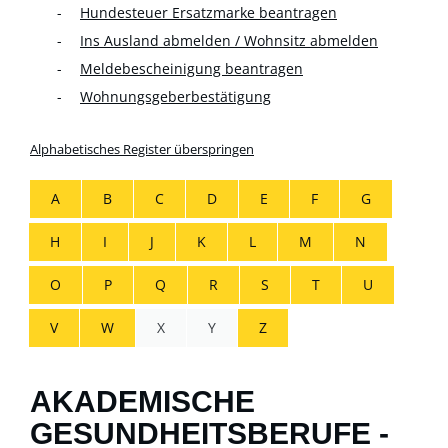
Hundesteuer Ersatzmarke beantragen
Ins Ausland abmelden / Wohnsitz abmelden
Meldebescheinigung beantragen
Wohnungsgeberbestätigung
Alphabetisches Register überspringen
A
B
C
D
E
F
G
H
I
J
K
L
M
N
O
P
Q
R
S
T
U
V
W
X
Y
Z
AKADEMISCHE
GESUNDHEITSBERUFE -