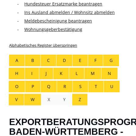
Hundesteuer Ersatzmarke beantragen
Ins Ausland abmelden / Wohnsitz abmelden
Meldebescheinigung beantragen
Wohnungsgeberbestätigung
Alphabetisches Register überspringen
A
B
C
D
E
F
G
H
I
J
K
L
M
N
O
P
Q
R
S
T
U
V
W
X
Y
Z
EXPORTBERATUNGSPROG
BADEN-WÜRTTEMBERG -