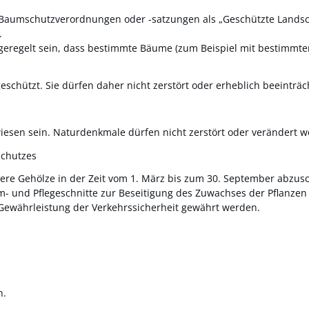
umschutzverordnungen oder -satzungen als „Geschützte Landscha
.
geregelt sein, dass bestimmte Bäume
(zum Beispiel mit bestimm
schützt. Sie dürfen daher nicht zerstört oder erheblich beeinträc
sen sein. Naturdenkmale dürfen nicht zerstört oder verändert w
schutzes
dere Gehölze in der Zeit vom 1. März bis zum 30. September abzus
orm- und Pflegeschnitte zur Beseitigung des Zuwachses der Pflanz
ewährleistung der Verkehrssicherheit gewährt werden.
n.