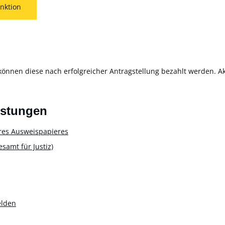
nktion
können diese nach erfolgreicher Antragstellung bezahlt werden. Akt
istungen
res Ausweispapieres
amt für Justiz)
elden