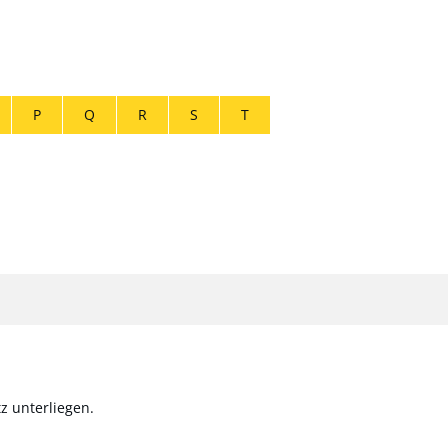
P
Q
R
S
T
z unterliegen.