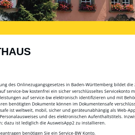
THAUS
zung des Onlinezugangsgesetzes in Baden-Württemberg bildet die
auf service-bw kostenfrei ein sicher verschlüsseltes Servicekonto
sleistungen auf service-bw elektronisch identifizieren und mit Be
ahren benötigten Dokumente können im Dokumentensafe verschlüss
fe ist weltweit, mobil, sicher und geräteunabhängig als Web-App 
 Personalausweises und des elektronischen Aufenthaltstitels. Inz
; dazu ist lediglich die AusweisApp2 zu installieren.
beantragen benötigen Sie ein Service-BW Konto.