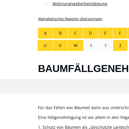
Wohnungsgeberbestätigung
Alphabetisches Register überspringen
A
B
C
D
E
F
U
V
W
X
Y
Z
BAUMFÄLLGENEH
Für das Fällen von Bäumen kann aus unterschi
Eine Fällgenehmigung ist vor allem in den fo
1. Schutz von Bäumen als „Geschützte Landsch