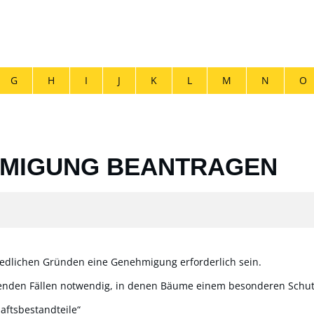
G
H
I
J
K
L
M
N
O
MIGUNG BEANTRAGEN
edlichen Gründen eine Genehmigung erforderlich sein.
lgenden Fällen notwendig, in denen Bäume einem besonderen Schut
aftsbestandteile“