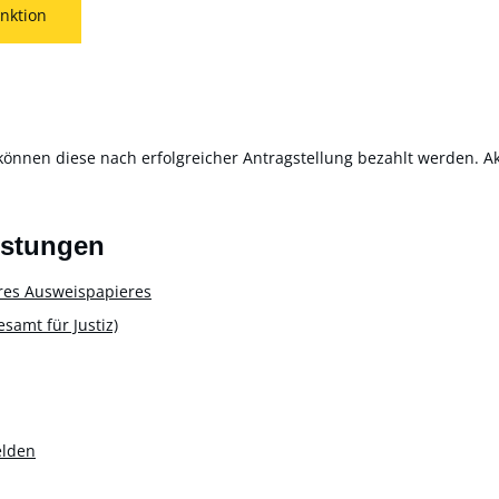
nktion
können diese nach erfolgreicher Antragstellung bezahlt werden. Akt
istungen
res Ausweispapieres
amt für Justiz)
elden