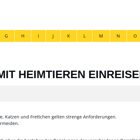
G
H
I
J
K
L
M
N
O
MIT HEIMTIEREN EINREIS
e, Katzen und Frettchen gelten strenge Anforderungen.
vermeiden.