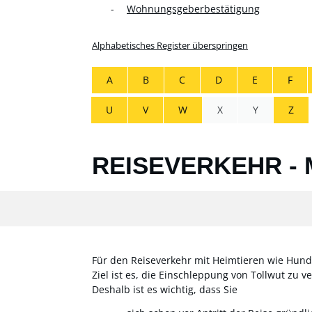
Wohnungsgeberbestätigung
Alphabetisches Register überspringen
A
B
C
D
E
F
U
V
W
X
Y
Z
REISEVERKEHR - 
Für den Reiseverkehr mit Heimtieren wie Hund
Ziel ist es, die Einschleppung von Tollwut zu 
Deshalb ist es wichtig, dass Sie