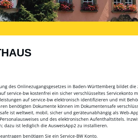
THAUS
zung des Onlinezugangsgesetzes in Baden-Württemberg bildet die
auf service-bw kostenfrei ein sicher verschlüsseltes Servicekonto
sleistungen auf service-bw elektronisch identifizieren und mit Be
ahren benötigten Dokumente können im Dokumentensafe verschlüss
fe ist weltweit, mobil, sicher und geräteunabhängig als Web-App 
 Personalausweises und des elektronischen Aufenthaltstitels. Inz
; dazu ist lediglich die AusweisApp2 zu installieren.
beantragen benötigen Sie ein Service-BW Konto.