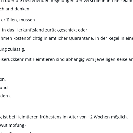
dlich über die bestehenden Regelungen der verschiedenen Reiselän
schland denken.
 erfüllen, müssen
t, in das Herkunftsland zurückgeschickt oder
men kostenpflichtig in amtlicher Quarantäne, in der Regel in ei
ung zulässig.
iserückkehr mit Heimtieren sind abhängig vom jeweiligen Reisela
on,
 und
ndern.
 ist bei Heimtieren frühestens im Alter von 12 Wochen möglich.
lwutimpfung)