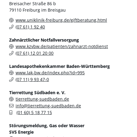
Breisacher Straße 86 b
79110
Freiburg im Breisgau
www.uniklinik-freiburg.de/giftberatung.html
(07
61) 1
92
40
Zahnärztlicher Notfallversorgung
www.kzvbw.de/patienten/zahnarzt-notdienst
(07
61) 12
01
20
00
Landesapothekenkammer Baden-Württemberg
www.lak-bw.de/index.php?id=995
(07
11) 9
93
47-0
Tierrettung Südbaden e. V.
tierrettung-suedbaden.de
info@tierrettung-suedbaden.de
(01
60) 5
18
77
15
Störungsmeldung
, Gas oder Wasser
SVS Energie