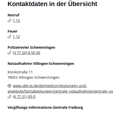
Kontaktdaten in der Übersicht
Notruf
1
12
Feuer
1
12
Polizeirevier Schwenningen
(0
77
20) 8
50
00
Notaufnahme Villingen-Schwenningen
Klinikstraße 11
78052
Villingen-Schwenningen
www.sbk-vs.de/de/medizin/leistungen-und-
angebote/fachabteilungen/zentrale_notaufnahme/zentrale_
(0
77
21) 93-0
Vergiftungs-Informations-Zentrale
Freiburg