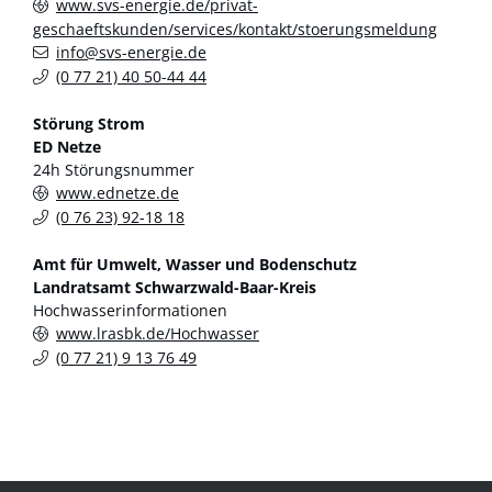
www.svs-energie.de/privat-
geschaeftskunden/services/kontakt/stoerungsmeldung
info@svs-energie.de
(0
77
21) 40
50-44
44
Störung Strom
ED Netze
24h Störungsnummer
www.ednetze.de
(0
76
23) 92-18
18
Amt für Umwelt, Wasser und Bodenschutz
Landratsamt Schwarzwald-Baar-Kreis
Hochwasserinformationen
www.lrasbk.de/Hochwasser
(0
77
21) 9
13
76
49