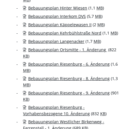
Bebauungsplan Hinter Wiesen
(1,1
MB
)
Bebauungsplan Interkom DVS
(5,7
MB
)
Bebauungsplan Käppelewasen II
(2
MB
)
Bebauungsplan Kehrbühlstraße Nord
(1,1
MB
)
Bebauungsplan Langenacker
(1,7
MB
)
Bebauungsplan Ortsmitte - 1. Änderung
(822
KB
)
Bebauungsplan Riesenburg - 6. Änderung
(1,6
MB
)
Bebauungsplan Riesenburg - 8. Änderung
(1,3
MB
)
Bebauungsplan Riesenburg - 9. Änderung
(901
KB
)
Bebauungsplan Riesenburg -
Vorhabensbezogene 10. Änderung
(832
KB
)
Bebauungsplan Westlicher Birkenweg -
Farrenstall - 1. Änderung
(689
KB
)