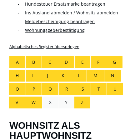
Hundesteuer Ersatzmarke beantragen
Ins Ausland abmelden / Wohnsitz abmelden
Meldebescheinigung beantragen
Wohnungsgeberbestätigung
Alphabetisches Register überspringen
A
B
C
D
E
F
G
H
I
J
K
L
M
N
O
P
Q
R
S
T
U
V
W
X
Y
Z
WOHNSITZ ALS
HAUPTWOHNSITZ