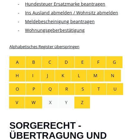
Hundesteuer Ersatzmarke beantragen
Ins Ausland abmelden / Wohnsitz abmelden
Meldebescheinigung beantragen
Wohnungsgeberbestätigung
Alphabetisches Register überspringen
A
B
C
D
E
F
G
H
I
J
K
L
M
N
O
P
Q
R
S
T
U
V
W
X
Y
Z
SORGERECHT -
ÜBERTRAGUNG UND