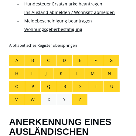
Hundesteuer Ersatzmarke beantragen
Ins Ausland abmelden / Wohnsitz abmelden
Meldebescheinigung beantragen
Wohnungsgeberbestätigung
Alphabetisches Register überspringen
A
B
C
D
E
F
G
H
I
J
K
L
M
N
O
P
Q
R
S
T
U
V
W
X
Y
Z
ANERKENNUNG EINES
AUSLÄNDISCHEN