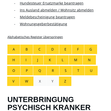
Hundesteuer Ersatzmarke beantragen
Ins Ausland abmelden / Wohnsitz abmelden
Meldebescheinigung beantragen
Wohnungsgeberbestätigung
Alphabetisches Register überspringen
A
B
C
D
E
F
G
H
I
J
K
L
M
N
O
P
Q
R
S
T
U
V
W
X
Y
Z
UNTERBRINGUNG
PSYCHISCH KRANKER