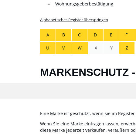
Wohnungsgeberbestätigung
Alphabetisches Register überspringen
A
B
C
D
E
F
U
V
W
X
Y
Z
MARKENSCHUTZ -
Eine Marke ist geschützt, wenn sie im Registe
Wenn Sie eine Marke eintragen lassen, erwerbe
diese Marke jederzeit verkaufen, veräußern o