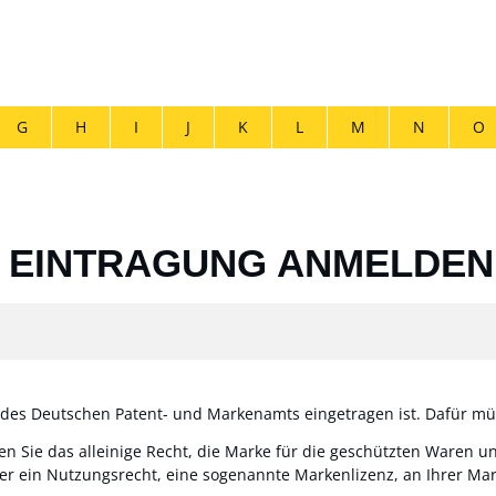
G
H
I
J
K
L
M
N
O
 EINTRAGUNG ANMELDEN
r des Deutschen Patent- und Markenamts eingetragen ist. Dafür mü
n Sie das alleinige Recht, die Marke für die geschützten Waren u
der ein Nutzungsrecht, eine sogenannte Markenlizenz, an Ihrer Ma