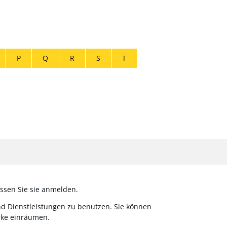
P
Q
R
S
T
ssen Sie sie anmelden.
nd Dienstleistungen zu benutzen. Sie können
rke einräumen.