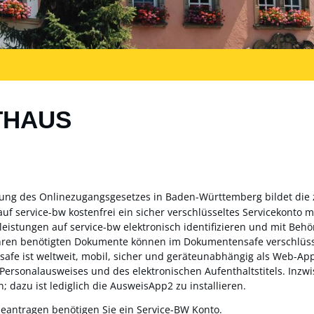
THAUS
zung des Onlinezugangsgesetzes in Baden-Württemberg bildet die
auf service-bw kostenfrei ein sicher verschlüsseltes Servicekonto
sleistungen auf service-bw elektronisch identifizieren und mit Be
ahren benötigten Dokumente können im Dokumentensafe verschlüss
fe ist weltweit, mobil, sicher und geräteunabhängig als Web-App 
 Personalausweises und des elektronischen Aufenthaltstitels. Inz
; dazu ist lediglich die AusweisApp2 zu installieren.
beantragen benötigen Sie ein Service-BW Konto.