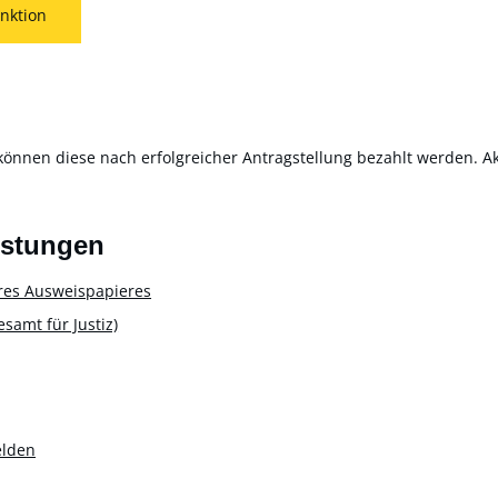
nktion
können diese nach erfolgreicher Antragstellung bezahlt werden. Akt
istungen
res Ausweispapieres
amt für Justiz)
elden