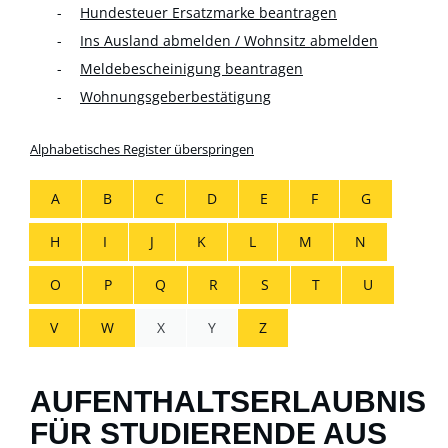
Hundesteuer Ersatzmarke beantragen
Ins Ausland abmelden / Wohnsitz abmelden
Meldebescheinigung beantragen
Wohnungsgeberbestätigung
Alphabetisches Register überspringen
A
B
C
D
E
F
G
H
I
J
K
L
M
N
O
P
Q
R
S
T
U
V
W
X
Y
Z
AUFENTHALTSERLAUBNIS
FÜR STUDIERENDE AUS