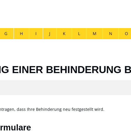
G
H
I
J
K
L
M
N
O
G EINER BEHINDERUNG 
agen, dass Ihre Behinderung neu festgestellt wird.
ormulare