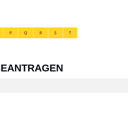
P
Q
R
S
T
BEANTRAGEN