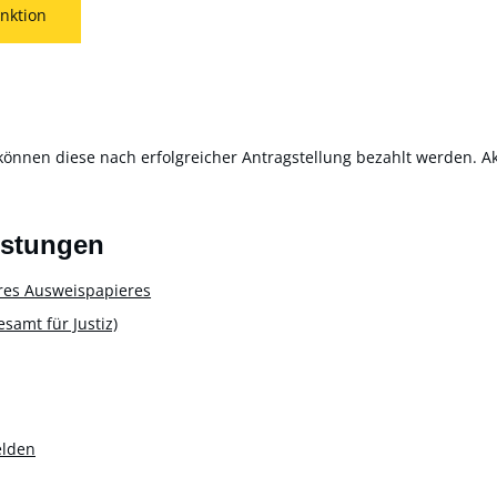
nktion
können diese nach erfolgreicher Antragstellung bezahlt werden. Akt
istungen
res Ausweispapieres
amt für Justiz)
elden