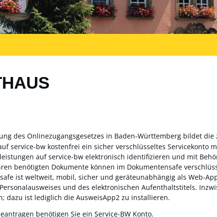
THAUS
zung des Onlinezugangsgesetzes in Baden-Württemberg bildet die
auf service-bw kostenfrei ein sicher verschlüsseltes Servicekonto
sleistungen auf service-bw elektronisch identifizieren und mit Be
ahren benötigten Dokumente können im Dokumentensafe verschlüss
fe ist weltweit, mobil, sicher und geräteunabhängig als Web-App 
 Personalausweises und des elektronischen Aufenthaltstitels. Inz
; dazu ist lediglich die AusweisApp2 zu installieren.
beantragen benötigen Sie ein Service-BW Konto.