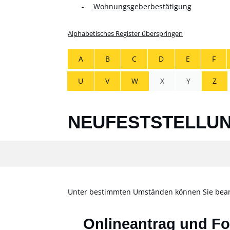
Wohnungsgeberbestätigung
Alphabetisches Register überspringen
A
B
C
D
E
F
U
V
W
X
Y
Z
NEUFESTSTELLUN
Unter bestimmten Umständen können Sie beantr
Onlineantrag und F