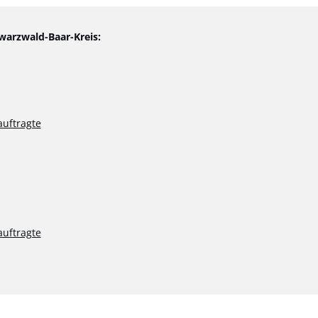
warzwald-Baar-Kreis:
uftragte
uftragte