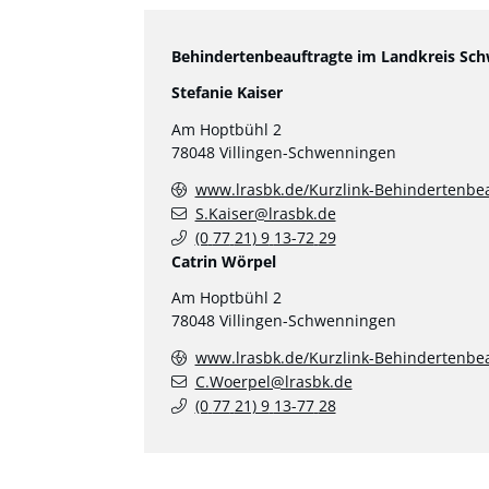
Behindertenbeauftragte im Landkreis Sch
Stefanie Kaiser
Am Hoptbühl 2
78048
Villingen-Schwenningen
www.lrasbk.de/Kurzlink-Behindertenbea
S.Kaiser@lrasbk.de
(0
77
21) 9
13-72
29
Catrin Wörpel
Am Hoptbühl 2
78048
Villingen-Schwenningen
www.lrasbk.de/Kurzlink-Behindertenbea
C.Woerpel@lrasbk.de
(0
77
21) 9
13-77
28