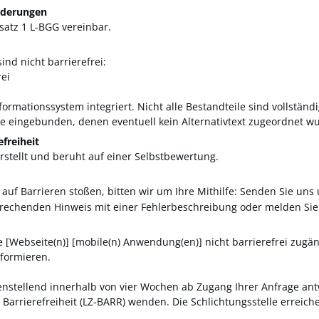
rderungen
bsatz 1 L-BGG vereinbar.
nd nicht barrierefrei:
rei
nformationssystem integriert. Nicht alle Bestandteile sind vollständi
ite eingebunden, denen eventuell kein Alternativtext zugeordnet w
efreiheit
stellt und beruht auf einer Selbstbewertung.
 auf Barrieren stoßen, bitten wir um Ihre Mithilfe: Senden Sie uns
echenden Hinweis mit einer Fehlerbeschreibung oder melden Sie s
Webseite(n)] [mobile(n) Anwendung(en)] nicht barrierefrei zugängli
nformieren.
edenstellend innerhalb von vier Wochen ab Zugang Ihrer Anfrage ant
arrierefreiheit (LZ-BARR) wenden. Die Schlichtungsstelle erreichen