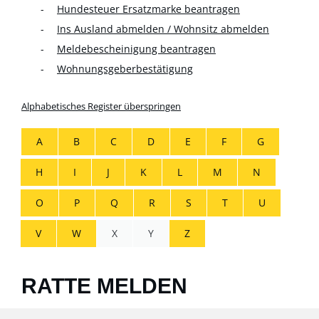
Hundesteuer Ersatzmarke beantragen
Ins Ausland abmelden / Wohnsitz abmelden
Meldebescheinigung beantragen
Wohnungsgeberbestätigung
Alphabetisches Register überspringen
A
B
C
D
E
F
G
H
I
J
K
L
M
N
O
P
Q
R
S
T
U
V
W
X
Y
Z
RATTE MELDEN