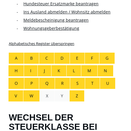
Hundesteuer Ersatzmarke beantragen
Ins Ausland abmelden / Wohnsitz abmelden
Meldebescheinigung beantragen
Wohnungsgeberbestätigung
Alphabetisches Register überspringen
A
B
C
D
E
F
G
H
I
J
K
L
M
N
O
P
Q
R
S
T
U
V
W
X
Y
Z
WECHSEL DER
STEUERKLASSE BEI