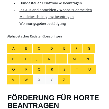
Hundesteuer Ersatzmarke beantragen
Ins Ausland abmelden / Wohnsitz abmelden
Meldebescheinigung beantragen
Wohnungsgeberbestätigung
Alphabetisches Register überspringen
A
B
C
D
E
F
G
H
I
J
K
L
M
N
O
P
Q
R
S
T
U
V
W
X
Y
Z
FÖRDERUNG FÜR HORTE
BEANTRAGEN