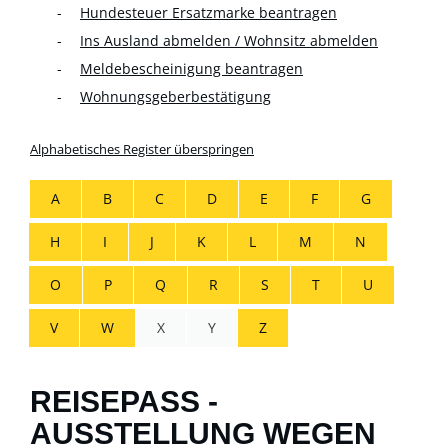
Hundesteuer Ersatzmarke beantragen
Ins Ausland abmelden / Wohnsitz abmelden
Meldebescheinigung beantragen
Wohnungsgeberbestätigung
Alphabetisches Register überspringen
A
B
C
D
E
F
G
H
I
J
K
L
M
N
O
P
Q
R
S
T
U
V
W
X
Y
Z
REISEPASS -
AUSSTELLUNG WEGEN