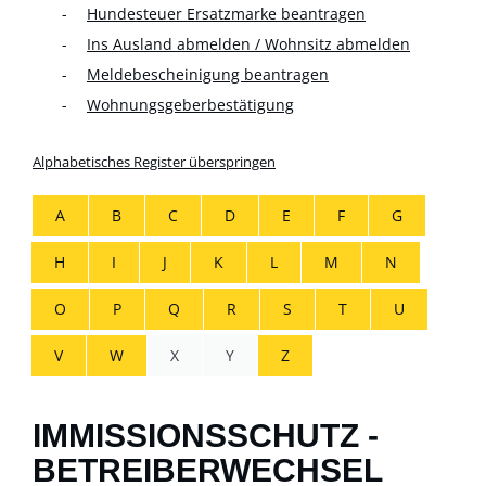
Hundesteuer Ersatzmarke beantragen
Ins Ausland abmelden / Wohnsitz abmelden
Meldebescheinigung beantragen
Wohnungsgeberbestätigung
Alphabetisches Register überspringen
A
B
C
D
E
F
G
H
I
J
K
L
M
N
O
P
Q
R
S
T
U
V
W
X
Y
Z
IMMISSIONSSCHUTZ -
BETREIBERWECHSEL