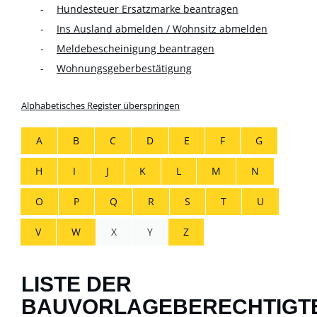
Hundesteuer Ersatzmarke beantragen
Ins Ausland abmelden / Wohnsitz abmelden
Meldebescheinigung beantragen
Wohnungsgeberbestätigung
Alphabetisches Register überspringen
A
B
C
D
E
F
G
H
I
J
K
L
M
N
O
P
Q
R
S
T
U
V
W
X
Y
Z
LISTE DER
BAUVORLAGEBERECHTIGT