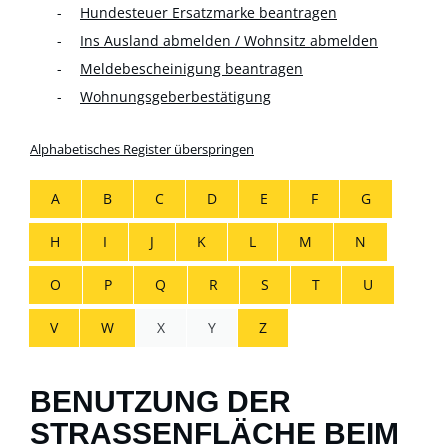
Hundesteuer Ersatzmarke beantragen
Ins Ausland abmelden / Wohnsitz abmelden
Meldebescheinigung beantragen
Wohnungsgeberbestätigung
Alphabetisches Register überspringen
A
B
C
D
E
F
G
H
I
J
K
L
M
N
O
P
Q
R
S
T
U
V
W
X
Y
Z
BENUTZUNG DER
STRASSENFLÄCHE BEIM B