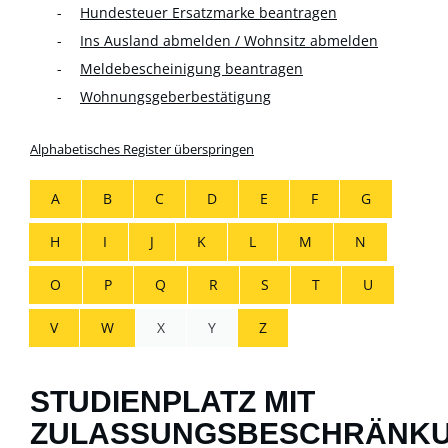
Hundesteuer Ersatzmarke beantragen
Ins Ausland abmelden / Wohnsitz abmelden
Meldebescheinigung beantragen
Wohnungsgeberbestätigung
Alphabetisches Register überspringen
A
B
C
D
E
F
G
H
I
J
K
L
M
N
O
P
Q
R
S
T
U
V
W
X
Y
Z
STUDIENPLATZ MIT
ZULASSUNGSBESCHRÄNK